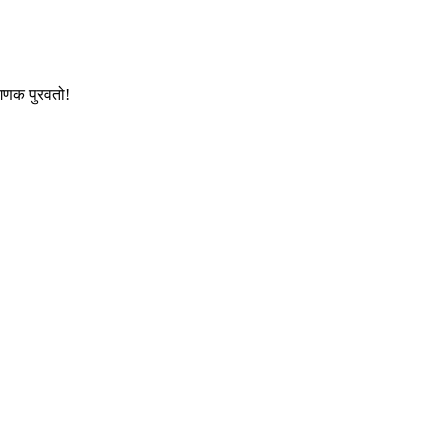
ंगणक पुरवतो!