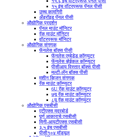
१५.६ इंच वॉटरप्रूफ पॅनल पीसी
१५ इंच वॉटरप्रूफ पॅनल पीसी
उच्च कामगिरी
अँड्रॉइड पॅनल पीसी
औद्योगिक प्रदर्शन
पॅनल माउंट मॉनिटर
रॅक माउंट मॉनिटर
वॉटरप्रूफ मॉनिटर
औद्योगिक संगणक
फॅनलेस बॉक्स पीसी
फॅनलेस एम्बेडेड कॉम्प्युटर
फॅनलेस व्हेईकल कॉम्प्युटर
पीसीआय विस्तार बॉक्स पीसी
मल्टी-लॅन बॉक्स पीसी
मशीन व्हिजन संगणक
रॅक माउंट कॉम्प्युटर
6U रॅक माउंट कॉम्प्युटर
७यू रॅक माउंट कॉम्प्युटर
८यू रॅक माउंट कॉम्प्युटर
औद्योगिक एसबीसी
एटीएक्स मदरबोर्ड
पूर्ण आकाराचे एसबीसी
मिनी-आयटीएक्स एसबीसी
३.५ इंच एसबीसी
पीसी१०४ मॉड्यूल