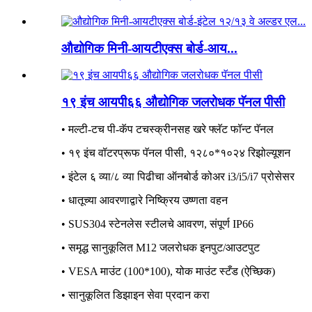
औद्योगिक मिनी-आयटीएक्स बोर्ड-आय...
१९ इंच आयपी६६ औद्योगिक जलरोधक पॅनल पीसी
• मल्टी-टच पी-कॅप टचस्क्रीनसह खरे फ्लॅट फॉन्ट पॅनल
• १९ इंच वॉटरप्रूफ पॅनल पीसी, १२८०*१०२४ रिझोल्यूशन
• इंटेल ६ व्या/८ व्या पिढीचा ऑनबोर्ड कोअर i3/i5/i7 प्रोसेसर
• धातूच्या आवरणाद्वारे निष्क्रिय उष्णता वहन
• SUS304 स्टेनलेस स्टीलचे आवरण, संपूर्ण IP66
• समृद्ध सानुकूलित M12 जलरोधक इनपुट/आउटपुट
• VESA माउंट (100*100), योक माउंट स्टँड (ऐच्छिक)
• सानुकूलित डिझाइन सेवा प्रदान करा