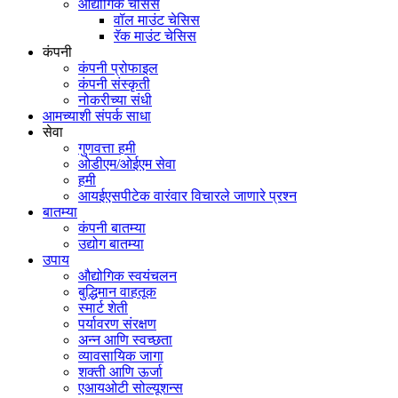
औद्योगिक चेसिस
वॉल माउंट चेसिस
रॅक माउंट चेसिस
कंपनी
कंपनी प्रोफाइल
कंपनी संस्कृती
नोकरीच्या संधी
आमच्याशी संपर्क साधा
सेवा
गुणवत्ता हमी
ओडीएम/ओईएम सेवा
हमी
आयईएसपीटेक वारंवार विचारले जाणारे प्रश्न
बातम्या
कंपनी बातम्या
उद्योग बातम्या
उपाय
औद्योगिक स्वयंचलन
बुद्धिमान वाहतूक
स्मार्ट शेती
पर्यावरण संरक्षण
अन्न आणि स्वच्छता
व्यावसायिक जागा
शक्ती आणि ऊर्जा
एआयओटी सोल्यूशन्स